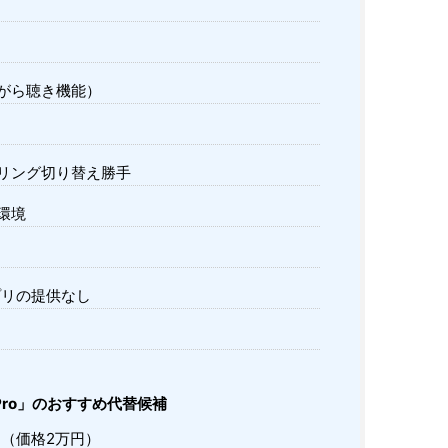
がら聴き機能）
リング切り替え勝手
環境
アプリの提供なし
ds Pro」のおすすめ代替候補
S」（価格2万円）