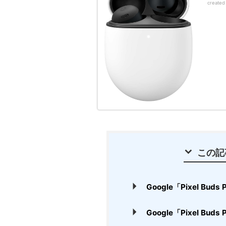
created
この記
Google「Pixel Bud
Google「Pixel Bud