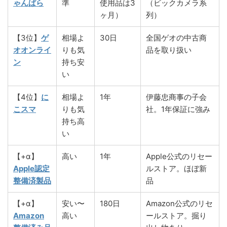
ゃんぱら
準
使用品は3
（ビックカメラ系
ヶ月）
列）
【3位】
ゲ
相場よ
30日
全国ゲオの中古商
オオンライ
りも気
品を取り扱い
ン
持ち安
い
【4位】
に
相場よ
1年
伊藤忠商事の子会
こスマ
りも気
社。1年保証に強み
持ち高
い
【+α】
高い
1年
Apple公式のリセー
Apple認定
ルストア。ほぼ新
整備済製品
品
【+α】
安い〜
180日
Amazon公式のリセ
Amazon
高い
ールストア。掘り