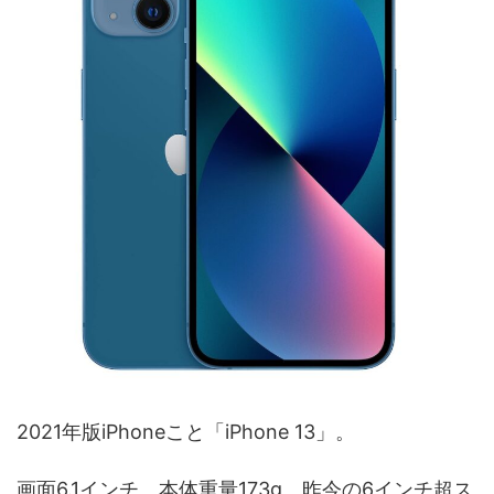
2021年版iPhoneこと「iPhone 13」。
画面6.1インチ。本体重量173g。昨今の6インチ超ス