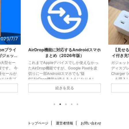
2026/7/7
2026/6/3
onプライ
AirDrop機能に対応するAndroidスマホ
【見せる
ガジェット
まとめ（2026年版）
イ付き充
n大型セー
これまでAppleデバイスでしか使えなかっ
ガジェット
です。 今
たAirDrop機能ですが、Google Pixelを皮
ディスプレイ
番セールが
切りに一部Androidスマホでも"疑
Charger
ールは非プ
似"AirDrop機能が使えるようになりまし
」を購入
記事では、
た。 Quick Share通じてAppleデバイス向
45W出力
続きを見る
ておきた
けの送信もちろん、Appleデバイスからの
で筐体に
抜粋して紹
受信も可能とあり、使い勝手はAirDropそ
スプレイ
ル品を探す
のものです。 Googleが自主的に開発した
ー残量を
【狙い目】
機能なので対応機種こそ限られますが、
否かが判
S26 通常
AndroidスマホでAirDropを使いたい人だと
「いやこ
15,800円
対応機種を優先的に選ぶ理由になります。
クですけ
.
この記事ではAir ...
器"とし
トップページ
運営者情報
お問い合わせ
最近だ ...