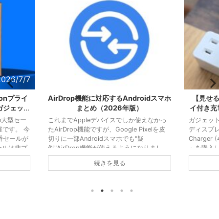
2026/7/7
2026/6/3
onプライ
AirDrop機能に対応するAndroidスマホ
【見せる
ガジェット
まとめ（2026年版）
イ付き充
n大型セー
これまでAppleデバイスでしか使えなかっ
ガジェット
です。 今
たAirDrop機能ですが、Google Pixelを皮
ディスプレイ
番セールが
切りに一部Androidスマホでも"疑
Charger
ールは非プ
似"AirDrop機能が使えるようになりまし
」を購入
記事では、
た。 Quick Share通じてAppleデバイス向
45W出力
続きを見る
ておきた
けの送信もちろん、Appleデバイスからの
で筐体に
抜粋して紹
受信も可能とあり、使い勝手はAirDropそ
スプレイ
ル品を探す
のものです。 Googleが自主的に開発した
ー残量を
【狙い目】
機能なので対応機種こそ限られますが、
否かが判
S26 通常
AndroidスマホでAirDropを使いたい人だと
「いやこ
15,800円
対応機種を優先的に選ぶ理由になります。
クですけ