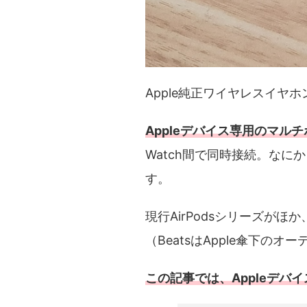
Apple純正ワイヤレスイヤホン
Appleデバイス専用のマル
Watch間で同時接続。な
す。
現行AirPodsシリーズが
（BeatsはApple傘下の
この記事では、Appleデ