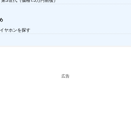
ds 第3世代（価格1.5万円前後）
め
イヤホンを探す
広告