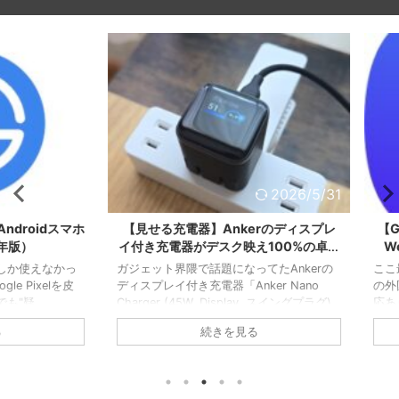
026/6/3
2026/5/31
oidスマホ
【見せる充電器】Ankerのディスプレ
【Gal
）
イ付き充電器がデスク映え100%の卓上
Web
ガジェットで感動した
使えなかっ
ガジェット界隈で話題になってたAnkerの
ここ最近の
ixelを皮
ディスプレイ付き充電器「Anker Nano
の外国語を
疑
Charger (45W, Display, スイングプラグ)
応あり。
になりまし
」を購入したのでレビュー。 物自体は最大
含めて自
続きを見る
eデバイス向
45W出力できる急速充電器なのですが、+α
ス記事な
イスからの
で筐体に液晶ディスプレイあり。液晶ディ
しますよ。
Dropそ
スプレイ通じて充電先デバイスのバッテリ
でWeb記
に開発した
ー残量を確認したり、急速充電できてるか
す。Web