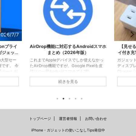
2026/7/7
2026/6/3
onプライ
AirDrop機能に対応するAndroidスマホ
【見せる
ガジェット
まとめ（2026年版）
イ付き充
n大型セー
これまでAppleデバイスでしか使えなかっ
ガジェット
です。 今
たAirDrop機能ですが、Google Pixelを皮
ディスプレイ
番セールが
切りに一部Androidスマホでも"疑
Charger
ールは非プ
似"AirDrop機能が使えるようになりまし
」を購入
続きを見る
記事では、
た。 Quick Share通じてAppleデバイス向
45W出力
ておきた
けの送信もちろん、Appleデバイスからの
で筐体に
抜粋して紹
受信も可能とあり、使い勝手はAirDropそ
スプレイ
ル品を探す
のものです。 Googleが自主的に開発した
ー残量を
【狙い目】
機能なので対応機種こそ限られますが、
否かが判
S26 通常
AndroidスマホでAirDropを使いたい人だと
「いやこ
15,800円
対応機種を優先的に選ぶ理由になります。
クですけ
トップページ
運営者情報
お問い合わせ
.
この記事ではAir ...
器"とし
最近だ ...
iPhone・ガジェットの使いこなしTips発信中