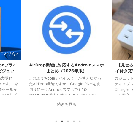
2026/7/7
2026/6/3
onプライ
AirDrop機能に対応するAndroidスマホ
【見せる
ガジェット
まとめ（2026年版）
イ付き充
n大型セー
これまでAppleデバイスでしか使えなかっ
ガジェット
です。 今
たAirDrop機能ですが、Google Pixelを皮
ディスプレイ
番セールが
切りに一部Androidスマホでも"疑
Charger
ールは非プ
似"AirDrop機能が使えるようになりまし
」を購入
記事では、
た。 Quick Share通じてAppleデバイス向
45W出力
続きを見る
ておきた
けの送信もちろん、Appleデバイスからの
で筐体に
抜粋して紹
受信も可能とあり、使い勝手はAirDropそ
スプレイ
ル品を探す
のものです。 Googleが自主的に開発した
ー残量を
【狙い目】
機能なので対応機種こそ限られますが、
否かが判
S26 通常
AndroidスマホでAirDropを使いたい人だと
「いやこ